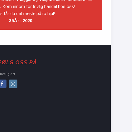
 Kom innom for trivlig handel hos oss!
 får du det meste på to hjul!
35År i 2020
FØLG OSS PÅ
rivelig det