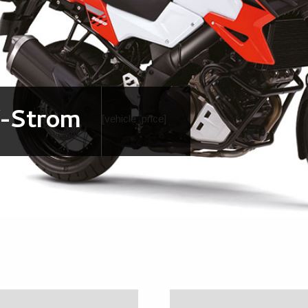
V-Strom
[vehicle_price]