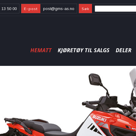
E-post
Søk
 13 50 00
post@gms-as.no
HEMATT
KJØRETØY TIL SALGS
DELER