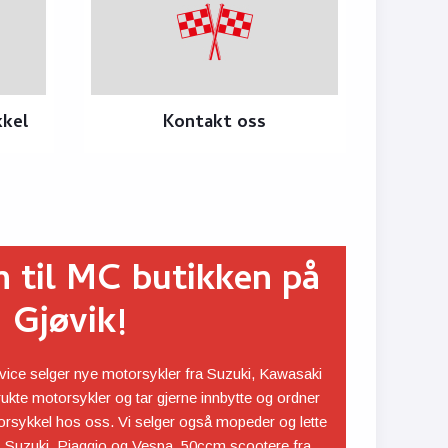
kkel
Kontakt oss
til MC butikken på
Gjøvik!
ice selger nye motorsykler fra Suzuki, Kawasaki
ukte motorsykler og tar gjerne innbytte og ordner
orsykkel hos oss. Vi selger også mopeder og lette
, Suzuki, Piaggio og Vespa. 50ccm scootere fra