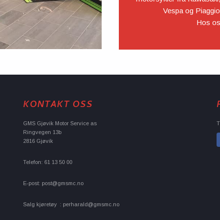
Vespa og Piaggio.
Hos oss
KONTAKT OSS
GMS Gjøvik Motor Service as
T
Ringvegen 13b
2816 Gjøvik
Telefon: 61 13 50 00
E-post: post@gmsmc.no
Salg kjøretøy : perharald@gmsmc.no