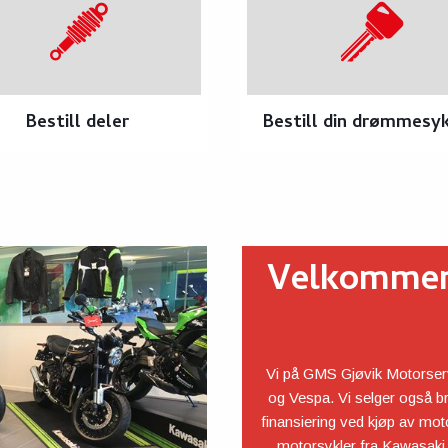
Bestill deler
Bestill din drømmesy
Velkommen 
Vi på GMS Gjøvik Motorserv
og Vespa. Vi selger også br
finansiering ved kjøp av mot
motorsykler fra Kawasaki